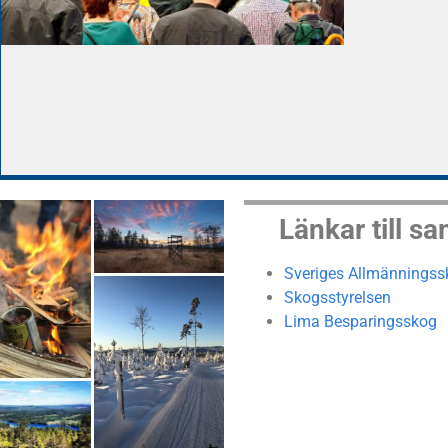
L
änkar till s
Sveriges Allmänningss
Skogsstyrelsen
Lima Besparingsskog