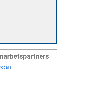
amarbetspartners
kogars