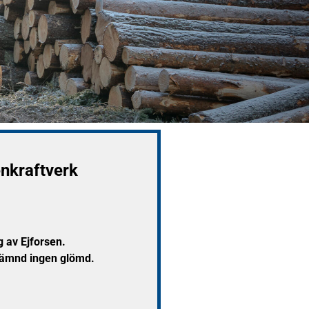
enkraftverk
g av Ejforsen.
 nämnd ingen glömd.