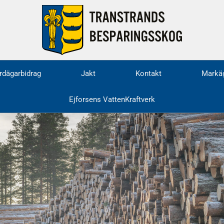
rdägarbidrag
Jakt
Kontakt
Markäg
Ejforsens VattenKraftverk