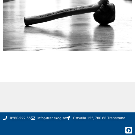
0280-222 55
info@transkog.se
Östvalla 125, 780 68 Transtrand