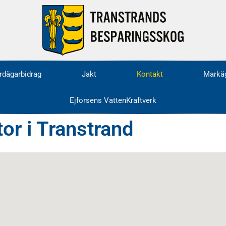
rdägarbidrag
Jakt
Kontakt
Markäg
Ejforsens VattenKraftverk
r i Transtrand